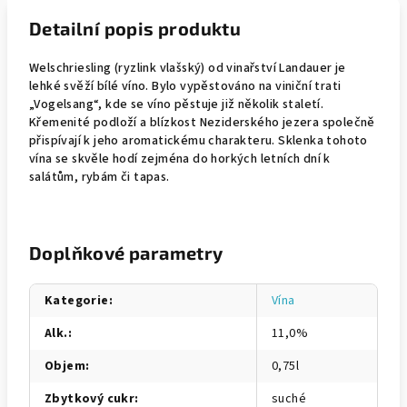
Detailní popis produktu
Welschriesling (ryzlink vlašský) od vinařství Landauer je
lehké svěží bílé víno. Bylo vypěstováno na viniční trati
„Vogelsang“, kde se víno pěstuje již několik staletí.
Křemenité podloží a blízkost Neziderského jezera společně
přispívají k jeho aromatickému charakteru. Sklenka tohoto
vína se skvěle hodí zejména do horkých letních dní k
salátům, rybám či tapas.
Doplňkové parametry
Kategorie
:
Vína
Alk.
:
11,0%
Objem
:
0,75l
Zbytkový cukr
:
suché