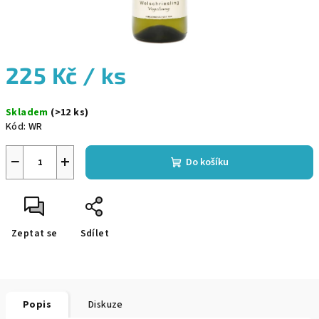
225 Kč
/ ks
Měrná
Skladem
(>12 ks)
cena:
Kód:
WR
−
+
Do košíku
Zeptat se
Sdílet
Popis
Diskuze